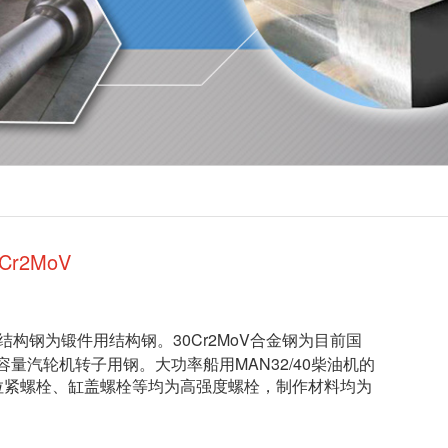
r2MoV
30Cr2MoV
结构钢为锻件用结构钢。
合金钢为目前国
MAN32/40
容量汽轮机转子用钢。大功率船用
柴油机的
拉紧螺栓、缸盖螺栓等均为高强度螺栓，制作材料均为