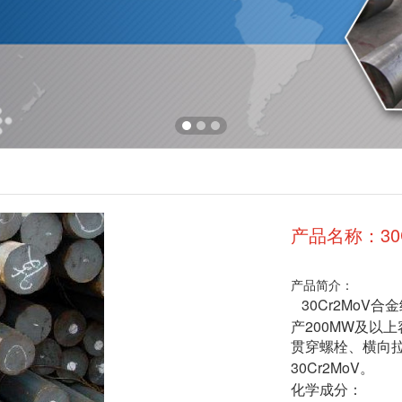
产品名称：30C
产品简介：
30Cr2MoV
合金
200MW
产
及以上
贯穿螺栓、横向
30Cr2MoV
。
化学成分：